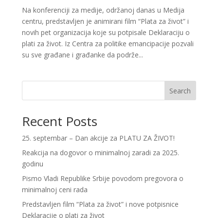
Na konferenciji za medije, održanoj danas u Medija
centru, predstavljen je animirani film “Plata za život” i
novih pet organizacija koje su potpisale Deklaraciju o
plati za život. Iz Centra za politike emancipacije pozvali
su sve građane i građanke da podrže...
Search
Recent Posts
25. septembar – Dan akcije za PLATU ZA ŽIVOT!
Reakcija na dogovor o minimalnoj zaradi za 2025.
godinu
Pismo Vladi Republike Srbije povodom pregovora o
minimalnoj ceni rada
Predstavljen film “Plata za život” i nove potpisnice
Deklaracije o plati za život