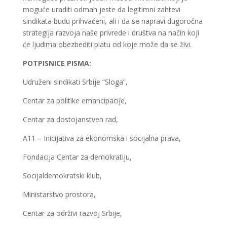
moguće uraditi odmah jeste da legitimni zahtevi
sindikata budu prihvaćeni, ali i da se napravi dugoročna
strategija razvoja naše privrede i društva na način koji
će ljudima obezbediti platu od koje može da se živi.
POTPISNICE PISMA:
Udruženi sindikati Srbije “Sloga”,
Centar za politike emancipacije,
Centar za dostojanstven rad,
A11 – Inicijativa za ekonomska i socijalna prava,
Fondacija Centar za demokratiju,
Socijaldemokratski klub,
Ministarstvo prostora,
Centar za održivi razvoj Srbije,