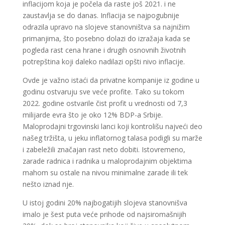
inflacijom koja je počela da raste još 2021. i ne
zaustavlja se do danas. Inflacija se najpogubnije
odrazila upravo na slojeve stanovništva sa najnižim
primanjima, što posebno dolazi do izražaja kada se
pogleda rast cena hrane i drugih osnovnih životnih
potrepština koji daleko nadilazi opšti nivo inflacije.
Ovde je važno istaći da privatne kompanije iz godine u
godinu ostvaruju sve veće profite. Tako su tokom
2022. godine ostvarile čist profit u vrednosti od 7,3
milijarde evra što je oko 12% BDP-a Srbije.
Maloprodajni trgovinski lanci koji kontrolišu najveći deo
našeg tržišta, u jeku inflatornog talasa podigli su marže
i zabeležili značajan rast neto dobiti. Istovremeno,
zarade radnica i radnika u maloprodajnim objektima
mahom su ostale na nivou minimalne zarade ili tek
nešto iznad nje.
U istoj godini 20% najbogatijih slojeva stanovnišva
imalo je šest puta veće prihode od najsiromašnijih