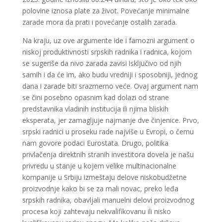
polovine iznosa plate za život. Povećanje minimalne
zarade mora da prati i povećanje ostalih zarada.
Na kraju, uz ove argumente ide i famozni argument o
niskoj produktivnosti srpskih radnika i radnica, kojom
se sugeriše da nivo zarada zavisi isključivo od njih
samih i da će im, ako budu vredniji i sposobniji, jednog
dana i zarade biti srazmerno veće. Ovaj argument nam
se čini posebno opasnim kad dolazi od strane
predstavnika vladinih institucija ili njima bliskih
eksperata, jer zamagljuje najmanje dve činjenice. Prvo,
srpski radnici u proseku rade najviše u Evropi, o čemu
nam govore podaci Eurostata. Drugo, politika
privlačenja direktnih stranih investitora dovela je našu
privredu u stanje u kojem velike multinacionalne
kompanije u Srbiju izmeštaju delove niskobudžetne
proizvodnje kako bi se za mali novac, preko leđa
srpskih radnika, obavljali manuelni delovi proizvodnog
procesa koji zahtevaju nekvalifikovanu ili nisko