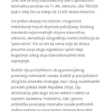
20%, dok se broj stanovnika koji žive u apsolutnom
siromaštvu povećao na 11,4%, odnosno, oko 780.000
ljudi u Srbiji živi sa manje od 12.695 dinara mesečno.
Ovi podaci ukazuju na nužnost i mogućnost
redsitribucije koja bi doprinela poboljšanju životnog
standarda najsiromašnijih slojeva stanovištva,
odnosno, demantuju višegodišnju mantru institucija da
“para nema”. Pre se čini da nema volje da država
preuzme svoju ulogu regulatora i spreči dalje
bogaćenje uskog sloja stanovištva preko leđa
najranjivijih.
Budžet nije pod pritiskom zbog potencijalnog
povećanja minimalnih zarada. Budžet je pod pritiskom
zbog loše privredne strategije, kao i zbog neadekvatnih
poreskih politika Vlade Republike Srbije, čiju
amortizaciju jako dugo snose radnice i radnici sa
najnižim zaradama. Podsetimo, čak i gotovo
simbolička povećanja minimalne zarade prethodnih
godina praćena su povećanjem neoporezivog dela