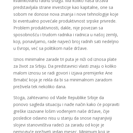
kvalifikovanu radnu snagu. Ma koliko naša država
predstavljala strane investicije kao kapitalne, one sa
sobom ne donose nova znanja i nove tehnologije koje
bi eventualno povećale produktivnost srpske privrede.
Problem produktivnosti, dakle, nije povezan sa
sposobnošću i trudom radnika i radnica u našoj zemlji,
koji, ponavljamo, rade najveći broj radnih sati nedeljno
u Evropi, već sa politikom naše države.
Iznos minimalne zarade tri puta je niži od iznosa plate
za život za Srbiju. Da predstavnici vlasti znaju o koliko
malom iznosu se radi govori i izjava premijerke Ane
Brnabić koja je rekla da bi sa minimalnom zaradom
preživela tek nekoliko dana.
Stoga, zahtevamo od Vlade Republike Srbije da
ponovo sagleda situaciju i nađe način kako će popraviti
greške izazvane lošim vođenjem naše države, čije
posledice odavno nisu u stanju da snose najranjiviji
slojevi stanovništva radeći za zaradu od koje je
nemoguće preživeti jedan mesec. Minimum koji je