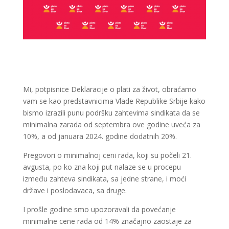
Mi, potpisnice Deklaracije o plati za život, obraćamo
vam se kao predstavnicima Vlade Republike Srbije kako
bismo izrazili punu podršku zahtevima sindikata da se
minimalna zarada od septembra ove godine uveća za
10%, a od januara 2024. godine dodatnih 20%.
Pregovori o minimalnoj ceni rada, koji su počeli 21.
avgusta, po ko zna koji put nalaze se u procepu
između zahteva sindikata, sa jedne strane, i moći
države i poslodavaca, sa druge.
I prošle godine smo upozoravali da povećanje
minimalne cene rada od 14% značajno zaostaje za