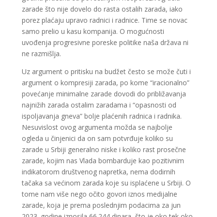
zarade što nije dovelo do rasta ostalih zarada, iako
porez plaćaju upravo radnici i radnice. Time se novac
samo prelio u kasu kompanija. O mogućnosti
uvođenja progresivne poreske politike naša država ni
ne razmišlja.
Uz argument o pritisku na budžet često se može čuti i
argument o kompresiji zarada, po kome “iracionalno”
povećanje minimalne zarade dovodi do približavanja
najnižih zarada ostalim zaradama i “opasnosti od
ispoljavanja gneva” bolje plaćenih radnica i radnika.
Nesuvislost ovog argumenta možda se najbolje
ogleda u činjenici da on sam potvrđuje koliko su
zarade u Srbiji generalno niske i koliko rast prosečne
zarade, kojim nas Vlada bombarduje kao pozitivnim
indikatorom društvenog napretka, nema dodirnih
tačaka sa većinom zarada koje su isplaćene u Srbiji. O
tome nam više nego očito govori iznos medijalne
zarade, koja je prema poslednjim podacima za jun
2023. godine iznosila 66.244 dinara, što je oko tek oko